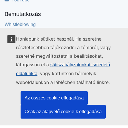
Bemutatkozás
Whistleblowing
Cookies
Honlapunk sütiket használ. Ha szeretne
Legal notice
részletesebben tájékozódni a témáról, vagy
Subscribe to our newsletter
szeretné megváltoztatni a beállításokat,
Kapcsolódó linkek
látogasson el a
sütiszabályzatunkat ismertető
, vagy kattintson bármelyik
oldalunkra
Extranet Access Portal
weboldalunkon a láblécben található linkre.
EBA
ESMA
Az összes cookie elfogadása
ESRB
CEIOPS Archive
Csak az alapvető cookie-k elfogadása