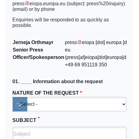
press
eiopa
.
europa
.
eu
(subject: press%20inquiry)
(email)
or by phone
Enquiries will be responded to as quickly as
possible.
Jerneja Orthmayr
press
eiopa
[dot]
europa
[dot]
Senior Press
eu
Officer/Spokesperson
(press[at]eiopa[dot]europa[dot]eu)
+49 69 951119 350
01. ____ Information about the request
NATURE OF THE REQUEST
Toggle dropdown
SUBJECT